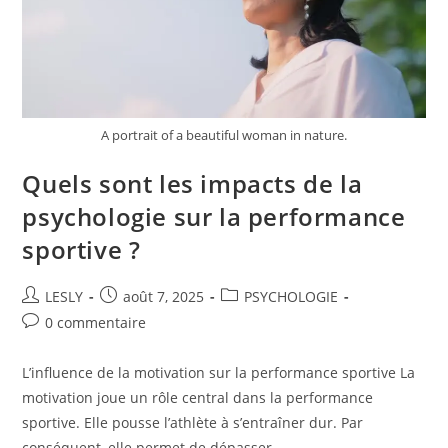
A portrait of a beautiful woman in nature.
Quels sont les impacts de la
psychologie sur la performance
sportive ?
Auteur/autrice
Publication
Post
LESLY
août 7, 2025
PSYCHOLOGIE
de
publiée :
category:
Commentaires
0 commentaire
la
de
publication :
la
L’influence de la motivation sur la performance sportive La
publication :
motivation joue un rôle central dans la performance
sportive. Elle pousse l’athlète à s’entraîner dur. Par
conséquent, elle permet de dépasser…