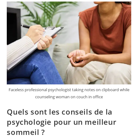
A
Domicile
À
Villenave
Pour
Un
Proche
Âgé
?
Faceless professional psychologist taking notes on clipboard while
counseling woman on couch in office
Quels sont les conseils de la
psychologie pour un meilleur
sommeil ?