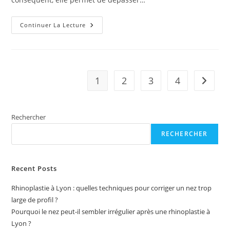
Quels
Continuer La Lecture
Sont
Les
Impacts
De
La
Psychologie
Sur
1
2
3
4
Aller à 
La
Performance
Sportive
?
Rechercher
RECHERCHER
Recent Posts
Rhinoplastie à Lyon : quelles techniques pour corriger un nez trop
large de profil ?
Pourquoi le nez peut-il sembler irrégulier après une rhinoplastie à
Lyon ?