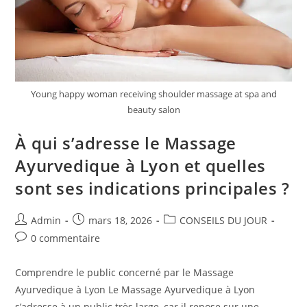
?
Young happy woman receiving shoulder massage at spa and
beauty salon
À qui s’adresse le Massage
Ayurvedique à Lyon et quelles
sont ses indications principales ?
Auteur/autrice
Publication
Post
Admin
mars 18, 2026
CONSEILS DU JOUR
de
publiée :
category:
Commentaires
0 commentaire
la
de
publication :
la
Comprendre le public concerné par le Massage
publication :
Ayurvedique à Lyon Le Massage Ayurvedique à Lyon
s’adresse à un public très large, car il repose sur une