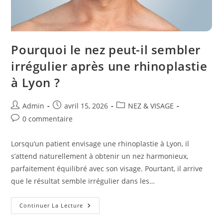
Pourquoi le nez peut-il sembler
irrégulier après une rhinoplastie
à Lyon ?
Auteur/autrice
Publication
Post
Admin
avril 15, 2026
NEZ & VISAGE
de
publiée :
category:
Commentaires
0 commentaire
la
de
publication :
la
Lorsqu’un patient envisage une rhinoplastie à Lyon, il
publication :
s’attend naturellement à obtenir un nez harmonieux,
parfaitement équilibré avec son visage. Pourtant, il arrive
que le résultat semble irrégulier dans les…
Pourquoi
Continuer La Lecture
Le
Nez