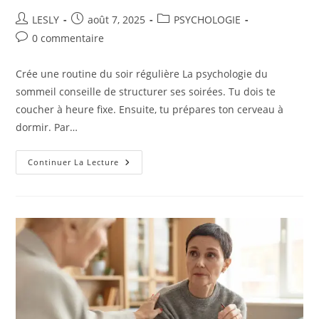
Auteur/autrice
Publication
Post
LESLY
août 7, 2025
PSYCHOLOGIE
de
publiée :
category:
Commentaires
0 commentaire
la
de
publication :
la
Crée une routine du soir régulière La psychologie du
publication :
sommeil conseille de structurer ses soirées. Tu dois te
coucher à heure fixe. Ensuite, tu prépares ton cerveau à
dormir. Par…
Quels
Continuer La Lecture
Sont
Les
Conseils
De
La
Psychologie
Pour
Un
Meilleur
Sommeil
?