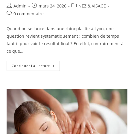
Auteur/autrice
Publication
Post
Admin
mars 24, 2026
NEZ & VISAGE
de
publiée :
category:
Commentaires
0 commentaire
la
de
publication :
la
Quand on se lance dans une rhinoplastie à Lyon, une
publication :
question revient systématiquement : combien de temps
faut-il pour voir le résultat final ? En effet, contrairement à
ce que…
Combien
Continuer La Lecture
De
Temps
Faut-
Il
Pour
Voir
La
Forme
Finale
Du
Nez
Après
Une
Rhinoplastie
À
Lyon