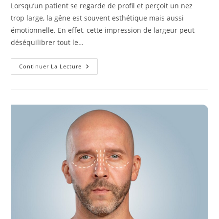
la
Lorsqu’un patient se regarde de profil et perçoit un nez
publication :
trop large, la gêne est souvent esthétique mais aussi
émotionnelle. En effet, cette impression de largeur peut
déséquilibrer tout le…
Rhinoplastie
Continuer La Lecture
À
Lyon
:
Quelles
Techniques
Pour
Corriger
Un
Nez
Trop
Large
De
Profil
?