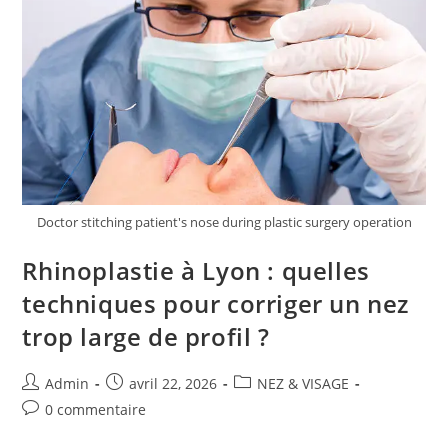
Doctor stitching patient's nose during plastic surgery operation
Rhinoplastie à Lyon : quelles
techniques pour corriger un nez
trop large de profil ?
Auteur/autrice
Publication
Post
Admin
avril 22, 2026
NEZ & VISAGE
de
publiée :
category:
Commentaires
0 commentaire
la
de
publication :