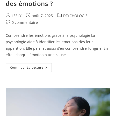
des émotions ?
Auteur/autrice
Publication
Post
LESLY
août 7, 2025
PSYCHOLOGIE
de
publiée :
category:
Commentaires
0 commentaire
la
de
publication :
la
Comprendre les émotions grâce à la psychologie La
publication :
psychologie aide à identifier les émotions dès leur
apparition. Elle permet aussi d’en comprendre l’origine. En
effet, chaque émotion a une cause…
Comment
Continuer La Lecture
La
Psychologie
Intervient-
Elle
Dans
La
Gestion
Des
Émotions
?