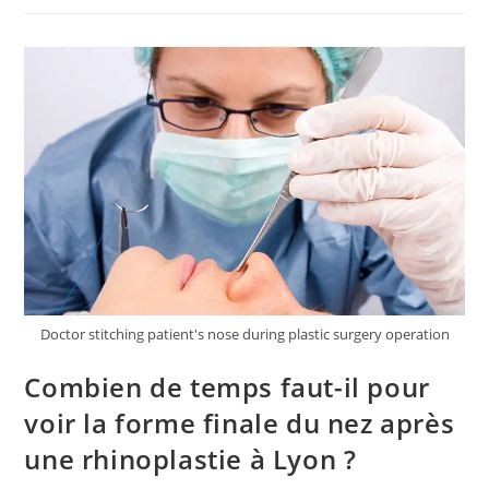
Peut-
Il
Sembler
Irrégulier
Après
Une
Rhinoplastie
À
Lyon
?
Doctor stitching patient's nose during plastic surgery operation
Combien de temps faut-il pour
voir la forme finale du nez après
une rhinoplastie à Lyon ?