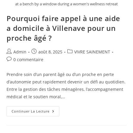
at a bench by a window during a women's wellness retreat
Pourquoi faire appel à une aide
a domicile à Villenave pour un
proche âgé ?
Auteur/autrice
Publication
Post
Admin
août 8, 2025
VIVRE SAINEMENT
de
publiée :
category:
Commentaires
0 commentaire
la
de
publication :
la
Prendre soin d’un parent âgé ou d’un proche en perte
publication :
d’autonomie peut rapidement devenir un défi au quotidien.
Entre la gestion des tâches ménagères, l’accompagnement
médical et le soutien moral,…
Pourquoi
Continuer La Lecture
Faire
Appel
À
Une
Aide