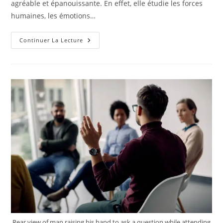
agréable et épanouissante. En effet, elle étudie les forces
humaines, les émotions…
Comment
Continuer La Lecture
Améliorer
Sa
Santé
Mentale
Avec
La
Psychologie
Positive
?
Rear view of man raising his hand to ask a question while attending