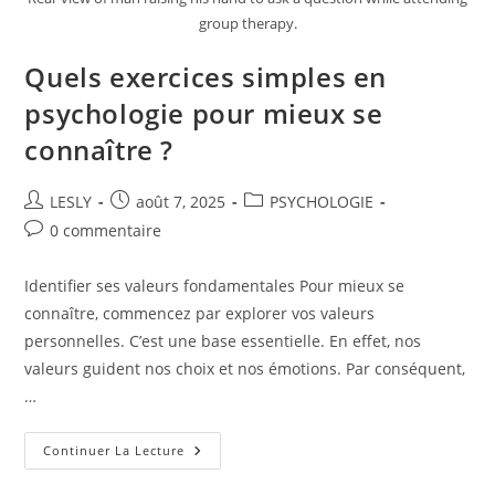
group therapy.
Quels exercices simples en
psychologie pour mieux se
connaître ?
Auteur/autrice
Publication
Post
LESLY
août 7, 2025
PSYCHOLOGIE
de
publiée :
category:
Commentaires
0 commentaire
la
de
publication :
la
Identifier ses valeurs fondamentales Pour mieux se
publication :
connaître, commencez par explorer vos valeurs
personnelles. C’est une base essentielle. En effet, nos
valeurs guident nos choix et nos émotions. Par conséquent,
…
Quels
Continuer La Lecture
Exercices
Simples