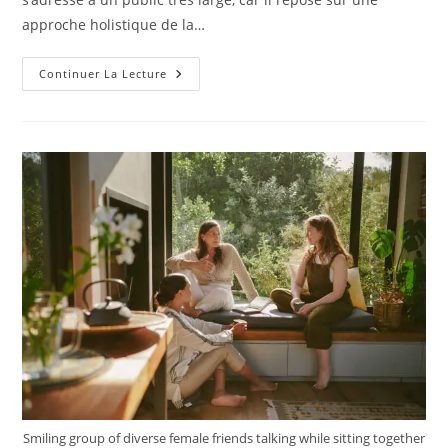
approche holistique de la…
À
Continuer La Lecture
Qui
S’adresse
Le
Massage
Ayurvedique
À
Lyon
Et
Quelles
Sont
Ses
Indications
Principales
?
Smiling group of diverse female friends talking while sitting together