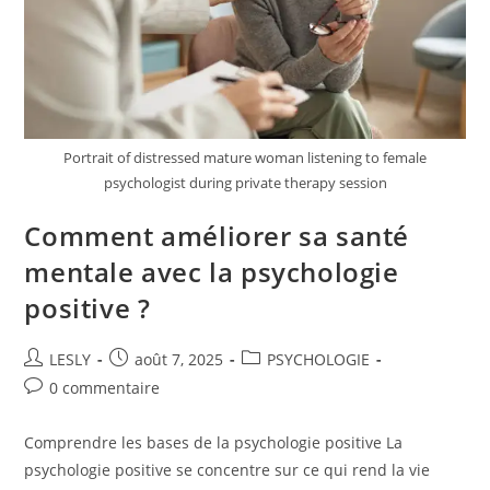
Portrait of distressed mature woman listening to female
psychologist during private therapy session
Comment améliorer sa santé
mentale avec la psychologie
positive ?
Auteur/autrice
Publication
Post
LESLY
août 7, 2025
PSYCHOLOGIE
de
publiée :
category:
Commentaires
0 commentaire
la
de
publication :
la
Comprendre les bases de la psychologie positive La
publication :
psychologie positive se concentre sur ce qui rend la vie