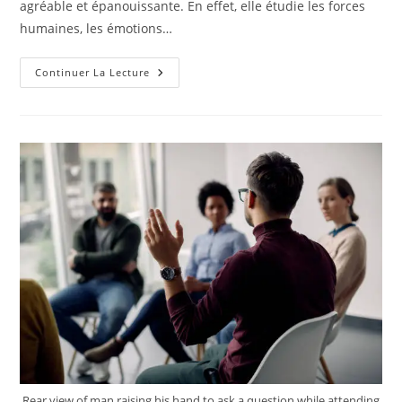
agréable et épanouissante. En effet, elle étudie les forces
humaines, les émotions…
Comment
Continuer La Lecture
Améliorer
Sa
Santé
Mentale
Avec
La
Psychologie
Positive
?
Rear view of man raising his hand to ask a question while attending