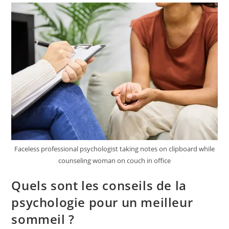
A
Domicile
À
Villenave
Pour
Un
Proche
Âgé
?
Faceless professional psychologist taking notes on clipboard while
counseling woman on couch in office
Quels sont les conseils de la
psychologie pour un meilleur
sommeil ?