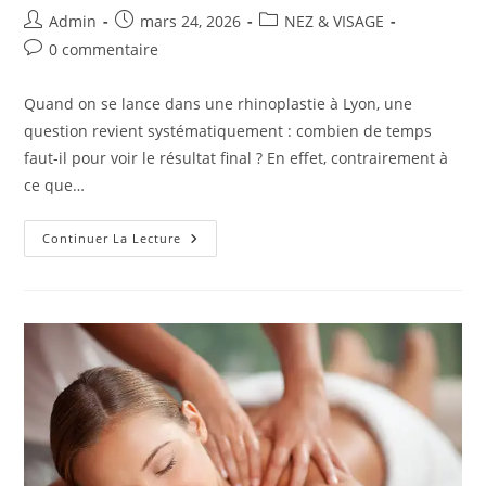
Auteur/autrice
Publication
Post
Admin
mars 24, 2026
NEZ & VISAGE
de
publiée :
category:
Commentaires
0 commentaire
la
de
publication :
la
Quand on se lance dans une rhinoplastie à Lyon, une
publication :
question revient systématiquement : combien de temps
faut-il pour voir le résultat final ? En effet, contrairement à
ce que…
Combien
Continuer La Lecture
De
Temps
Faut-
Il
Pour
Voir
La
Forme
Finale
Du
Nez
Après
Une
Rhinoplastie
À
Lyon