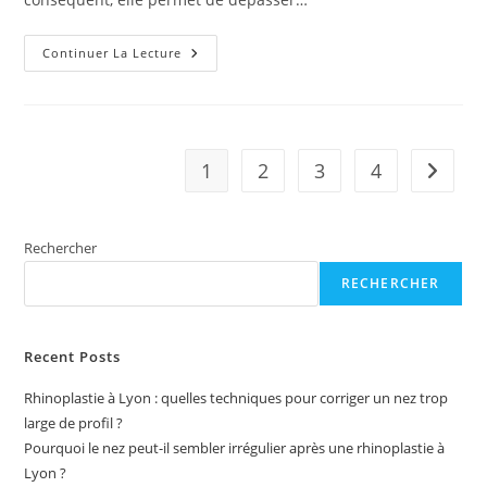
Quels
Continuer La Lecture
Sont
Les
Impacts
De
La
Psychologie
Sur
1
2
3
4
Aller à 
La
Performance
Sportive
?
Rechercher
RECHERCHER
Recent Posts
Rhinoplastie à Lyon : quelles techniques pour corriger un nez trop
large de profil ?
Pourquoi le nez peut-il sembler irrégulier après une rhinoplastie à
Lyon ?