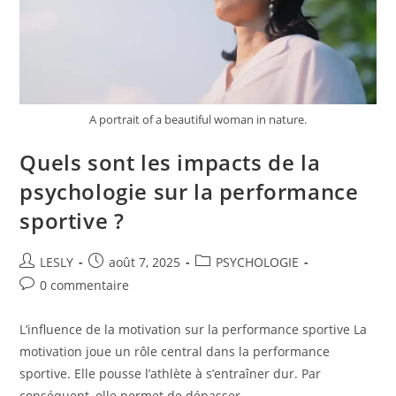
A portrait of a beautiful woman in nature.
Quels sont les impacts de la
psychologie sur la performance
sportive ?
Auteur/autrice
Publication
Post
LESLY
août 7, 2025
PSYCHOLOGIE
de
publiée :
category:
Commentaires
0 commentaire
la
de
publication :
la
L’influence de la motivation sur la performance sportive La
publication :
motivation joue un rôle central dans la performance
sportive. Elle pousse l’athlète à s’entraîner dur. Par
conséquent, elle permet de dépasser…