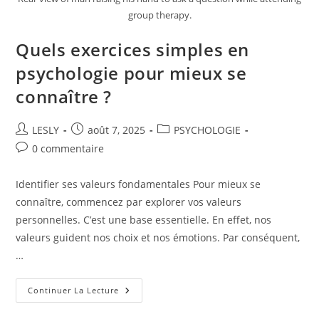
group therapy.
Quels exercices simples en
psychologie pour mieux se
connaître ?
Auteur/autrice
Publication
Post
LESLY
août 7, 2025
PSYCHOLOGIE
de
publiée :
category:
Commentaires
0 commentaire
la
de
publication :
la
Identifier ses valeurs fondamentales Pour mieux se
publication :
connaître, commencez par explorer vos valeurs
personnelles. C’est une base essentielle. En effet, nos
valeurs guident nos choix et nos émotions. Par conséquent,
…
Quels
Continuer La Lecture
Exercices
Simples