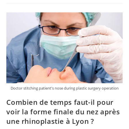
Peut-
Il
Sembler
Irrégulier
Après
Une
Rhinoplastie
À
Lyon
?
Doctor stitching patient's nose during plastic surgery operation
Combien de temps faut-il pour
voir la forme finale du nez après
une rhinoplastie à Lyon ?