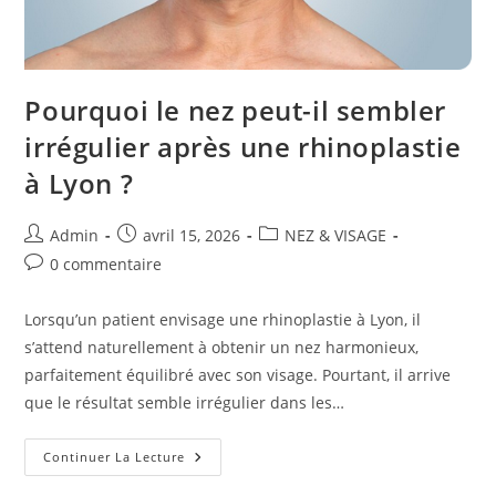
Pourquoi le nez peut-il sembler
irrégulier après une rhinoplastie
à Lyon ?
Auteur/autrice
Publication
Post
Admin
avril 15, 2026
NEZ & VISAGE
de
publiée :
category:
Commentaires
0 commentaire
la
de
publication :
la
Lorsqu’un patient envisage une rhinoplastie à Lyon, il
publication :
s’attend naturellement à obtenir un nez harmonieux,
parfaitement équilibré avec son visage. Pourtant, il arrive
que le résultat semble irrégulier dans les…
Pourquoi
Continuer La Lecture
Le
Nez