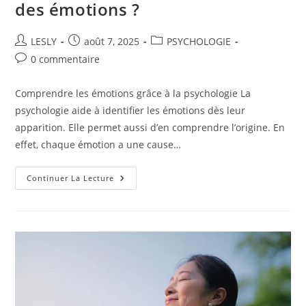
des émotions ?
Auteur/autrice
Publication
Post
LESLY
août 7, 2025
PSYCHOLOGIE
de
publiée :
category:
Commentaires
0 commentaire
la
de
publication :
la
Comprendre les émotions grâce à la psychologie La
publication :
psychologie aide à identifier les émotions dès leur
apparition. Elle permet aussi d’en comprendre l’origine. En
effet, chaque émotion a une cause…
Comment
Continuer La Lecture
La
Psychologie
Intervient-
Elle
Dans
La
Gestion
Des
Émotions
?