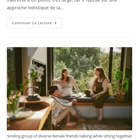
approche holistique de la…
À
Continuer La Lecture
Qui
S’adresse
Le
Massage
Ayurvedique
À
Lyon
Et
Quelles
Sont
Ses
Indications
Principales
?
Smiling group of diverse female friends talking while sitting together