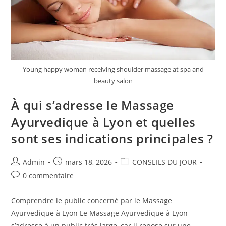
?
Young happy woman receiving shoulder massage at spa and
beauty salon
À qui s’adresse le Massage
Ayurvedique à Lyon et quelles
sont ses indications principales ?
Auteur/autrice
Publication
Post
Admin
mars 18, 2026
CONSEILS DU JOUR
de
publiée :
category:
Commentaires
0 commentaire
la
de
publication :
la
Comprendre le public concerné par le Massage
publication :
Ayurvedique à Lyon Le Massage Ayurvedique à Lyon
s’adresse à un public très large, car il repose sur une