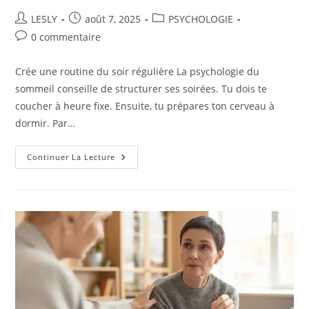
Auteur/autrice
Publication
Post
LESLY
août 7, 2025
PSYCHOLOGIE
de
publiée :
category:
Commentaires
0 commentaire
la
de
publication :
la
Crée une routine du soir régulière La psychologie du
publication :
sommeil conseille de structurer ses soirées. Tu dois te
coucher à heure fixe. Ensuite, tu prépares ton cerveau à
dormir. Par…
Quels
Continuer La Lecture
Sont
Les
Conseils
De
La
Psychologie
Pour
Un
Meilleur
Sommeil
?