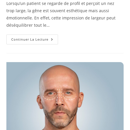
la
Lorsqu’un patient se regarde de profil et perçoit un nez
publication :
trop large, la gêne est souvent esthétique mais aussi
émotionnelle. En effet, cette impression de largeur peut
déséquilibrer tout le…
Rhinoplastie
Continuer La Lecture
À
Lyon
:
Quelles
Techniques
Pour
Corriger
Un
Nez
Trop
Large
De
Profil
?