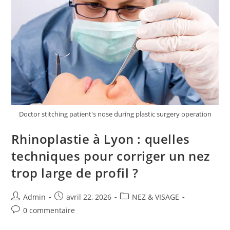
Doctor stitching patient's nose during plastic surgery operation
Rhinoplastie à Lyon : quelles
techniques pour corriger un nez
trop large de profil ?
Auteur/autrice
Publication
Post
Admin
avril 22, 2026
NEZ & VISAGE
de
publiée :
category:
Commentaires
0 commentaire
la
de
publication :