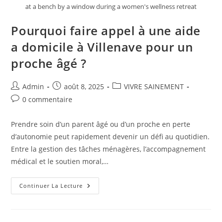
at a bench by a window during a women's wellness retreat
Pourquoi faire appel à une aide
a domicile à Villenave pour un
proche âgé ?
Auteur/autrice
Publication
Post
Admin
août 8, 2025
VIVRE SAINEMENT
de
publiée :
category:
Commentaires
0 commentaire
la
de
publication :
la
Prendre soin d’un parent âgé ou d’un proche en perte
publication :
d’autonomie peut rapidement devenir un défi au quotidien.
Entre la gestion des tâches ménagères, l’accompagnement
médical et le soutien moral,…
Pourquoi
Continuer La Lecture
Faire
Appel
À
Une
Aide