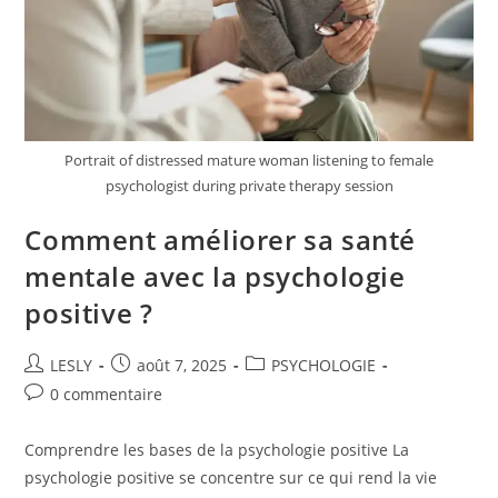
Portrait of distressed mature woman listening to female
psychologist during private therapy session
Comment améliorer sa santé
mentale avec la psychologie
positive ?
Auteur/autrice
Publication
Post
LESLY
août 7, 2025
PSYCHOLOGIE
de
publiée :
category:
Commentaires
0 commentaire
la
de
publication :
la
Comprendre les bases de la psychologie positive La
publication :
psychologie positive se concentre sur ce qui rend la vie