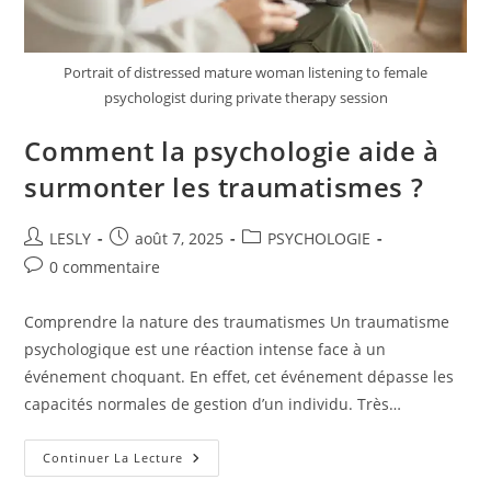
Portrait of distressed mature woman listening to female
psychologist during private therapy session
Comment la psychologie aide à
surmonter les traumatismes ?
Auteur/autrice
Publication
Post
LESLY
août 7, 2025
PSYCHOLOGIE
de
publiée :
category:
Commentaires
0 commentaire
la
de
publication :
la
Comprendre la nature des traumatismes Un traumatisme
publication :
psychologique est une réaction intense face à un
événement choquant. En effet, cet événement dépasse les
capacités normales de gestion d’un individu. Très…
Comment
Continuer La Lecture
La
Psychologie