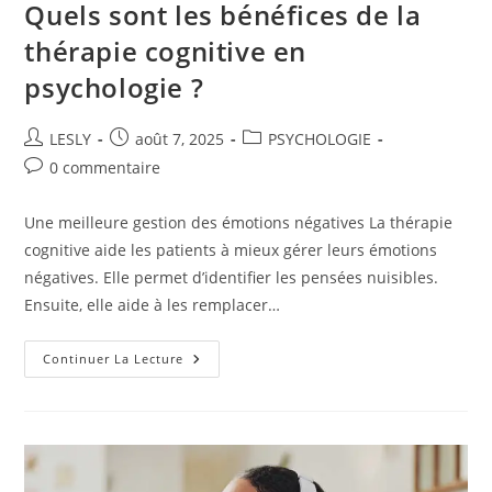
Quels sont les bénéfices de la
thérapie cognitive en
psychologie ?
Auteur/autrice
Publication
Post
LESLY
août 7, 2025
PSYCHOLOGIE
de
publiée :
category:
Commentaires
0 commentaire
la
de
publication :
la
Une meilleure gestion des émotions négatives La thérapie
publication :
cognitive aide les patients à mieux gérer leurs émotions
négatives. Elle permet d’identifier les pensées nuisibles.
Ensuite, elle aide à les remplacer…
Quels
Continuer La Lecture
Sont
Les
Bénéfices
De
La
Thérapie
Cognitive
En