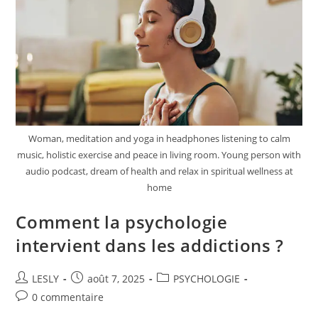
Psychologie
?
Woman, meditation and yoga in headphones listening to calm
music, holistic exercise and peace in living room. Young person with
audio podcast, dream of health and relax in spiritual wellness at
home
Comment la psychologie
intervient dans les addictions ?
Auteur/autrice
Publication
Post
LESLY
août 7, 2025
PSYCHOLOGIE
de
publiée :
category:
Commentaires
0 commentaire
la
de