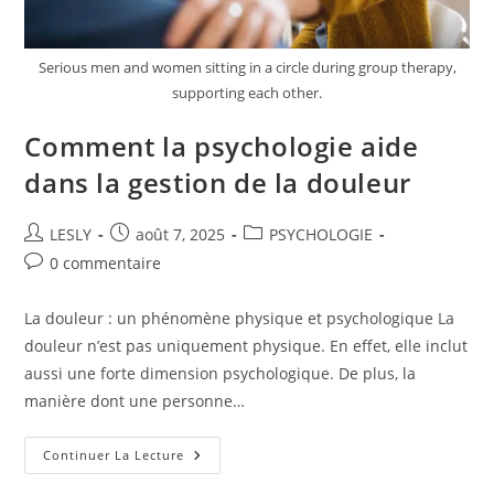
Serious men and women sitting in a circle during group therapy,
supporting each other.
Comment la psychologie aide
dans la gestion de la douleur
Auteur/autrice
Publication
Post
LESLY
août 7, 2025
PSYCHOLOGIE
de
publiée :
category:
Commentaires
0 commentaire
la
de
publication :
la
La douleur : un phénomène physique et psychologique La
publication :
douleur n’est pas uniquement physique. En effet, elle inclut
aussi une forte dimension psychologique. De plus, la
manière dont une personne…
Comment
Continuer La Lecture
La
Psychologie