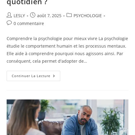
quotidien ?
Auteur/autrice
Publication
Post
LESLY
août 7, 2025
PSYCHOLOGIE
de
publiée :
category:
Commentaires
0 commentaire
la
de
publication :
la
Comprendre la psychologie pour mieux vivre La psychologie
publication :
étudie le comportement humain et les processus mentaux.
Elle aide à comprendre pourquoi nous agissons ainsi. Par
conséquent, cela permet d'adopter de…
Comment
Continuer La Lecture
La
Psychologie
Influence-
T-
Elle
Notre
Bien-
Être
Quotidien
?