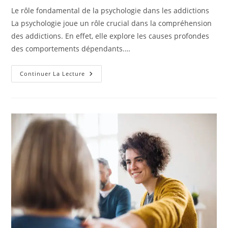
publication :
la
Le rôle fondamental de la psychologie dans les addictions
publication :
La psychologie joue un rôle crucial dans la compréhension
des addictions. En effet, elle explore les causes profondes
des comportements dépendants.…
Comment
Continuer La Lecture
La
Psychologie
Intervient
Dans
Les
Addictions
?