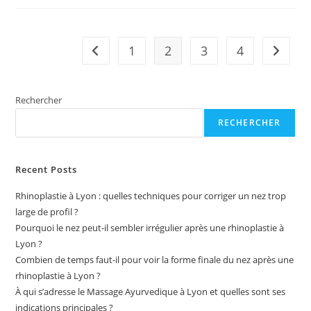
Aide
Dans
La
Gestion
De
1
2
3
4
Go to the previous page
Aller à 
La
Douleur
Rechercher
RECHERCHER
Recent Posts
Rhinoplastie à Lyon : quelles techniques pour corriger un nez trop
large de profil ?
Pourquoi le nez peut-il sembler irrégulier après une rhinoplastie à
Lyon ?
Combien de temps faut-il pour voir la forme finale du nez après une
rhinoplastie à Lyon ?
À qui s’adresse le Massage Ayurvedique à Lyon et quelles sont ses
indications principales ?