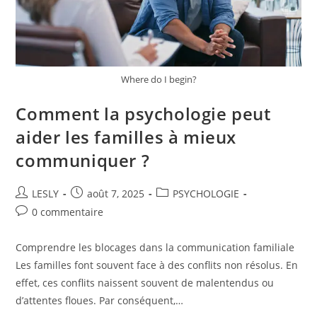
Where do I begin?
Comment la psychologie peut
aider les familles à mieux
communiquer ?
Auteur/autrice
Publication
Post
LESLY
août 7, 2025
PSYCHOLOGIE
de
publiée :
category:
Commentaires
0 commentaire
la
de
publication :
la
Comprendre les blocages dans la communication familiale
publication :
Les familles font souvent face à des conflits non résolus. En
effet, ces conflits naissent souvent de malentendus ou
d’attentes floues. Par conséquent,…