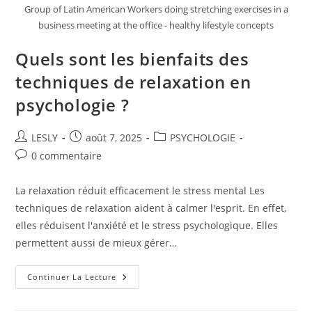
Group of Latin American Workers doing stretching exercises in a
business meeting at the office - healthy lifestyle concepts
Quels sont les bienfaits des
techniques de relaxation en
psychologie ?
Auteur/autrice
Publication
Post
LESLY
août 7, 2025
PSYCHOLOGIE
de
publiée :
category:
Commentaires
0 commentaire
la
de
publication :
la
La relaxation réduit efficacement le stress mental Les
publication :
techniques de relaxation aident à calmer l'esprit. En effet,
elles réduisent l'anxiété et le stress psychologique. Elles
permettent aussi de mieux gérer…
Quels
Continuer La Lecture
Sont
Les
Bienfaits