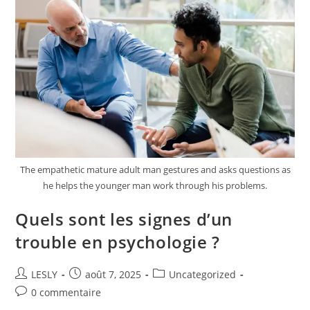
The empathetic mature adult man gestures and asks questions as
he helps the younger man work through his problems.
Quels sont les signes d’un
trouble en psychologie ?
Auteur/autrice
Publication
Post
LESLY
août 7, 2025
Uncategorized
de
publiée :
category:
Commentaires
0 commentaire
la
de