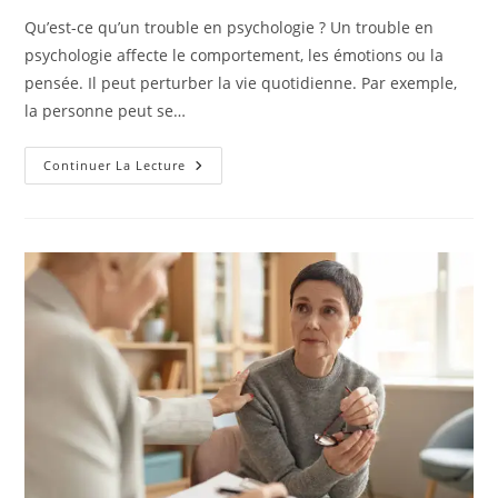
publication :
la
Qu’est-ce qu’un trouble en psychologie ? Un trouble en
publication :
psychologie affecte le comportement, les émotions ou la
pensée. Il peut perturber la vie quotidienne. Par exemple,
la personne peut se…
Quels
Continuer La Lecture
Sont
Les
Signes
D’un
Trouble
En
Psychologie
?