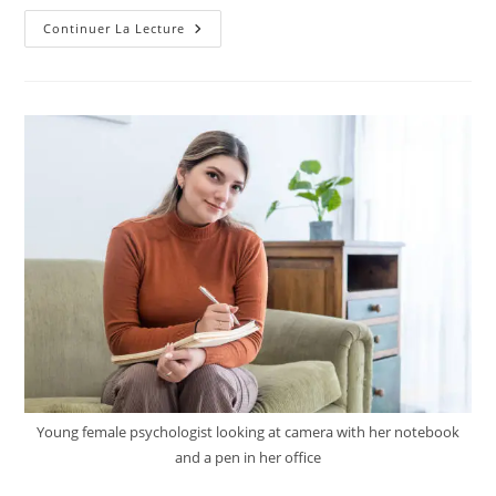
Comment
Continuer La Lecture
La
Psychologie
Peut
Aider
Les
Familles
À
Mieux
Communiquer
?
Young female psychologist looking at camera with her notebook
and a pen in her office