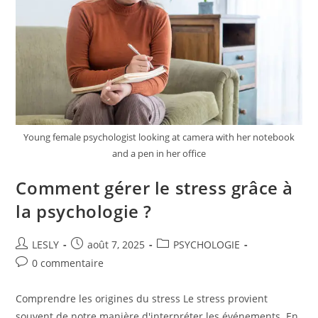
Young female psychologist looking at camera with her notebook
and a pen in her office
Comment gérer le stress grâce à
la psychologie ?
Auteur/autrice
Publication
Post
LESLY
août 7, 2025
PSYCHOLOGIE
de
publiée :
category:
Commentaires
0 commentaire
la
de
publication :
la
Comprendre les origines du stress Le stress provient
publication :
souvent de notre manière d'interpréter les événements. En