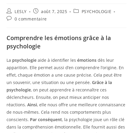
Auteur/autrice
Publication
Post
LESLY
août 7, 2025
PSYCHOLOGIE
de
publiée :
category:
Commentaires
0 commentaire
la
de
publication :
la
publication :
Comprendre les émotions grâce à la
psychologie
La
psychologie
aide à identifier les
émotions
dès leur
apparition. Elle permet aussi d’en comprendre l’origine. En
effet, chaque émotion a une cause précise. Cela peut être
un souvenir, une situation ou une pensée.
Grâce à la
psychologie
, on peut apprendre à reconnaître ces
déclencheurs. Ensuite, on peut mieux anticiper nos
réactions.
Ainsi
, elle nous offre une meilleure connaissance
de nous-mêmes. Cela rend nos comportements plus
conscients.
Par conséquent
, la psychologie joue un rôle clé
dans la compréhension émotionnelle. Elle fournit aussi des