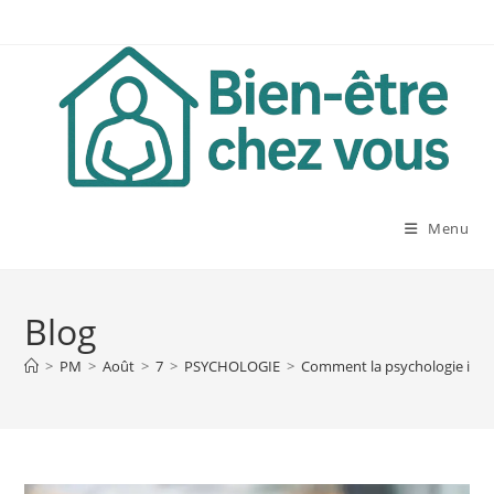
Skip
to
content
Menu
Blog
>
PM
>
Août
>
7
>
PSYCHOLOGIE
>
Comment la psychologie inter