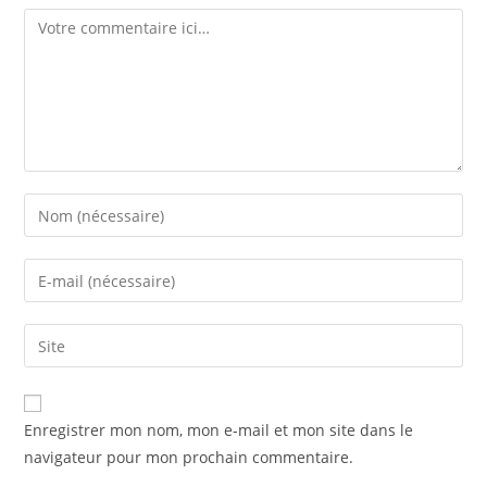
Comment
Enter
your
name
Enter
or
your
username
email
Saisir
to
address
l’URL
comment
to
de
comment
votre
Enregistrer mon nom, mon e-mail et mon site dans le
site
navigateur pour mon prochain commentaire.
(facultatif)