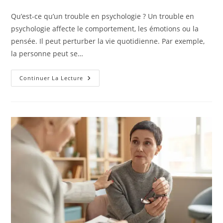
de
publication :
la
Qu’est-ce qu’un trouble en psychologie ? Un trouble en
publication :
psychologie affecte le comportement, les émotions ou la
pensée. Il peut perturber la vie quotidienne. Par exemple,
la personne peut se…
Quels
Continuer La Lecture
Sont
Les
Signes
D’un
Trouble
En
Psychologie
?