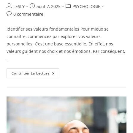
Auteur/autrice
Publication
Post
LESLY
août 7, 2025
PSYCHOLOGIE
de
publiée :
category:
Commentaires
0 commentaire
la
de
publication :
la
Identifier ses valeurs fondamentales Pour mieux se
publication :
connaître, commencez par explorer vos valeurs
personnelles. C’est une base essentielle. En effet, nos
valeurs guident nos choix et nos émotions. Par conséquent,
…
Quels
Continuer La Lecture
Exercices
Simples
En
Psychologie
Pour
Mieux
Se
Connaître
?