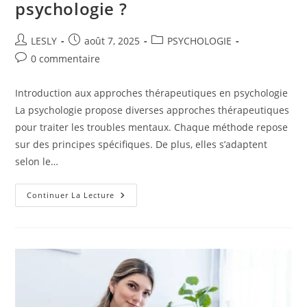
psychologie ?
Auteur/autrice
Publication
Post
LESLY
août 7, 2025
PSYCHOLOGIE
de
publiée :
category:
Commentaires
0 commentaire
la
de
publication :
la
Introduction aux approches thérapeutiques en psychologie
publication :
La psychologie propose diverses approches thérapeutiques
pour traiter les troubles mentaux. Chaque méthode repose
sur des principes spécifiques. De plus, elles s’adaptent
selon le…
Quelles
Continuer La Lecture
Sont
Les
Approches
Thérapeutiques
Courantes
En
Psychologie
?