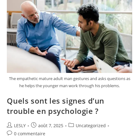
La
Performance
Sportive
?
The empathetic mature adult man gestures and asks questions as
he helps the younger man work through his problems.
Quels sont les signes d’un
trouble en psychologie ?
Auteur/autrice
Publication
Post
LESLY
août 7, 2025
Uncategorized
de
publiée :
category:
Commentaires
0 commentaire
la