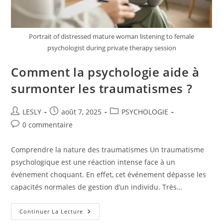
Portrait of distressed mature woman listening to female
psychologist during private therapy session
Comment la psychologie aide à
surmonter les traumatismes ?
Auteur/autrice
Publication
Post
LESLY
août 7, 2025
PSYCHOLOGIE
de
publiée :
category:
Commentaires
0 commentaire
la
de
publication :
la
Comprendre la nature des traumatismes Un traumatisme
publication :
psychologique est une réaction intense face à un
événement choquant. En effet, cet événement dépasse les
capacités normales de gestion d’un individu. Très…
Comment
Continuer La Lecture
La