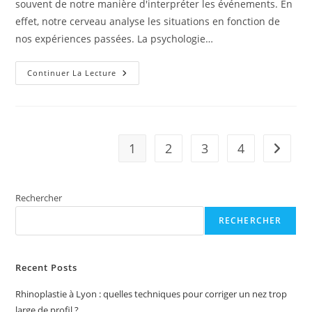
souvent de notre manière d'interpréter les événements. En
effet, notre cerveau analyse les situations en fonction de
nos expériences passées. La psychologie…
Comment
Continuer La Lecture
Gérer
Le
Stress
Grâce
À
La
Psychologie
1
2
3
4
Aller à 
?
Rechercher
RECHERCHER
Recent Posts
Rhinoplastie à Lyon : quelles techniques pour corriger un nez trop
large de profil ?