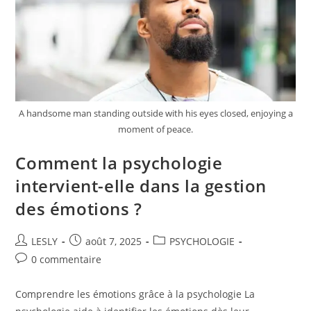
A handsome man standing outside with his eyes closed, enjoying a
moment of peace.
Comment la psychologie
intervient-elle dans la gestion
des émotions ?
Auteur/autrice
Publication
Post
LESLY
août 7, 2025
PSYCHOLOGIE
de
publiée :
category:
Commentaires
0 commentaire
la
de
publication :
la
Comprendre les émotions grâce à la psychologie La
publication :