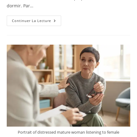
dormir. Par…
Quels
Continuer La Lecture
Sont
Les
Conseils
De
La
Psychologie
Pour
Un
Meilleur
Sommeil
?
Portrait of distressed mature woman listening to female