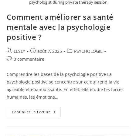
psychologist during private therapy session
Comment améliorer sa santé
mentale avec la psychologie
positive ?
Auteur/autrice
Publication
Post
LESLY
août 7, 2025
PSYCHOLOGIE
de
publiée :
category:
Commentaires
0 commentaire
la
de
publication :
la
Comprendre les bases de la psychologie positive La
publication :
psychologie positive se concentre sur ce qui rend la vie
agréable et épanouissante. En effet, elle étudie les forces
humaines, les émotions…
Comment
Continuer La Lecture
Améliorer
Sa
Santé
Mentale
Avec