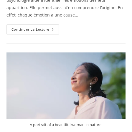
psychologie aide à identifier les émotions dès leur
apparition. Elle permet aussi d’en comprendre l’origine. En
effet, chaque émotion a une cause…
Comment
Continuer La Lecture
La
Psychologie
Intervient-
Elle
Dans
La
Gestion
Des
Émotions
?
A portrait of a beautiful woman in nature.