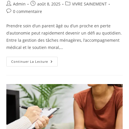
Auteur/autrice
Publication
Post
Admin
août 8, 2025
VIVRE SAINEMENT
de
publiée :
category:
Commentaires
0 commentaire
la
de
publication :
la
Prendre soin d’un parent âgé ou d’un proche en perte
publication :
d’autonomie peut rapidement devenir un défi au quotidien.
Entre la gestion des tâches ménagères, l’accompagnement
médical et le soutien moral,…
Pourquoi
Continuer La Lecture
Faire
Appel
À
Une
Aide
A
Domicile
À
Villenave
Pour
Un
Proche
Âgé
?