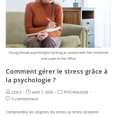
Young female psychologist looking at camera with her notebook
and a pen in her office
Comment gérer le stress grâce à
la psychologie ?
Auteur/autrice
Publication
Post
LESLY
août 7, 2025
PSYCHOLOGIE
de
publiée :
category:
Commentaires
0 commentaire
la
de
publication :
la
Comprendre les origines du stress Le stress provient
publication :