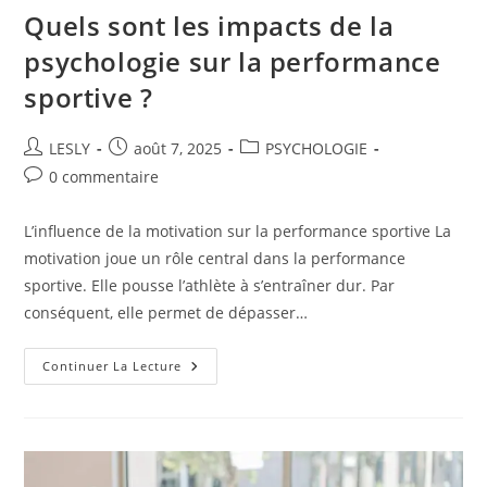
Quels sont les impacts de la
psychologie sur la performance
sportive ?
Auteur/autrice
Publication
Post
LESLY
août 7, 2025
PSYCHOLOGIE
de
publiée :
category:
Commentaires
0 commentaire
la
de
publication :
la
L’influence de la motivation sur la performance sportive La
publication :
motivation joue un rôle central dans la performance
sportive. Elle pousse l’athlète à s’entraîner dur. Par
conséquent, elle permet de dépasser…
Quels
Continuer La Lecture
Sont
Les
Impacts
De
La
Psychologie
Sur