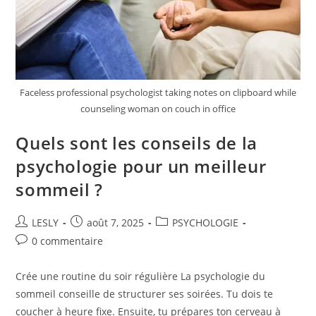
Faceless professional psychologist taking notes on clipboard while
counseling woman on couch in office
Quels sont les conseils de la
psychologie pour un meilleur
sommeil ?
Auteur/autrice
Publication
Post
LESLY
août 7, 2025
PSYCHOLOGIE
de
publiée :
category:
Commentaires
0 commentaire
la
de
publication :
la
Crée une routine du soir régulière La psychologie du
publication :
sommeil conseille de structurer ses soirées. Tu dois te
coucher à heure fixe. Ensuite, tu prépares ton cerveau à