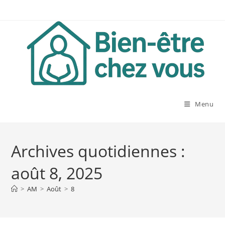
Skip
to
content
Menu
Archives quotidiennes :
août 8, 2025
>
AM
>
Août
>
8