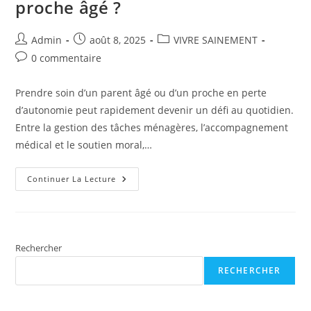
proche âgé ?
Auteur/autrice
Publication
Post
Admin
août 8, 2025
VIVRE SAINEMENT
de
publiée :
category:
Commentaires
0 commentaire
la
de
publication :
la
Prendre soin d’un parent âgé ou d’un proche en perte
publication :
d’autonomie peut rapidement devenir un défi au quotidien.
Entre la gestion des tâches ménagères, l’accompagnement
médical et le soutien moral,…
Pourquoi
Continuer La Lecture
Faire
Appel
À
Une
Aide
A
Domicile
Rechercher
À
Villenave
RECHERCHER
Pour
Un
Proche
Âgé